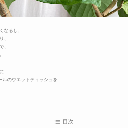
くなるし、
り、
で、
。
に
コールのウエットティッシュを
目次