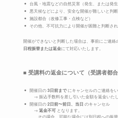
台風・地震などの自然災害（発生、または発生
悪天候などにより、安全な開催が難しいと判断
施設都合（改修工事・点検など）
その他、不可抗力により開催が困難と判断され
開催ができないと判断した場合は、事前にご連絡
日程振替または返金
にて対応いたします。
■ 受講料の返金について（受講者都
開催日の
3日前まで
にキャンセルのご連絡をい
→ 振込手数料を差し引いた金額を返金いた
開催日の
2日前〜前日、当日
のキャンセル
→
返金不可
となります。
その場合、可能な場合には別日程への振替