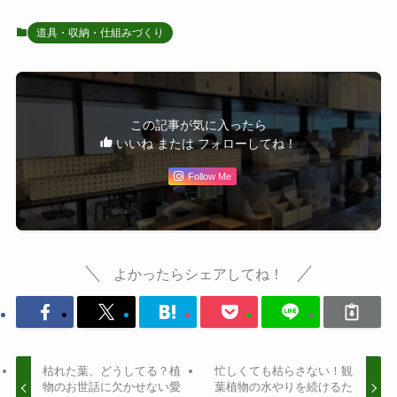
道具・収納・仕組みづくり
この記事が気に入ったら
いいね または フォローしてね！
Follow Me
よかったらシェアしてね！
枯れた葉、どうしてる？植
忙しくても枯らさない！観
物のお世話に欠かせない愛
葉植物の水やりを続けるた