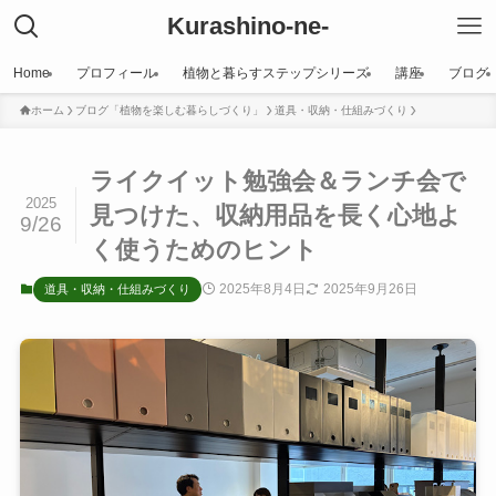
Kurashino-ne-
Home
プロフィール
植物と暮らすステップシリーズ
講座
ブログ
ホーム
ブログ「植物を楽しむ暮らしづくり」
道具・収納・仕組みづくり
ライクイット勉強会＆ランチ会で
2025
見つけた、収納用品を長く心地よ
9/26
く使うためのヒント
2025年8月4日
2025年9月26日
道具・収納・仕組みづくり